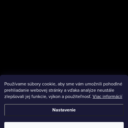
Používame súbory cookie, aby sme vám umožnili pohodlné
Instagram
prehliadanie webovej stránky a vďaka analýze neustále
zlepšovali jej funkcie, výkon a použiteľnosť.
Viac informácií
Nastavenie
Copyright 2026
Bubbe
. Všetky práva vyhradené.