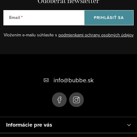
Odoberať newsletter
Email
PRIHLÁSIŤ SA
Vložením e-mailu súhlasíte s
podmienkami ochrany osobných údajov
Z
á
+421 948 623 722, +421 948 760 702
p
info
@
bubbe.sk
ä
t
i
e
Informácie pre vás
Platby