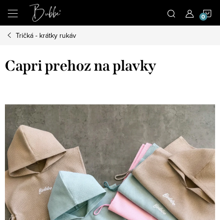
Prejsť
N
na
obsah
Tričká - krátky rukáv
K
Capri prehoz na plavky