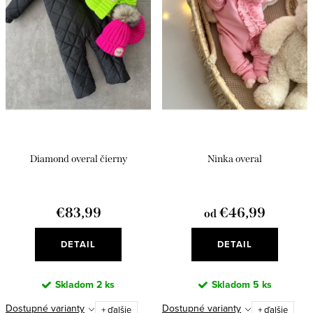
r
p
o
r
d
o
u
d
k
u
t
k
o
t
v
Diamond overal čierny
Ninka overal
o
v
€83,99
€46,99
od
DETAIL
DETAIL
Skladom
2 ks
Skladom
5 ks
Dostupné varianty
Dostupné varianty
+ ďalšie
+ ďalšie