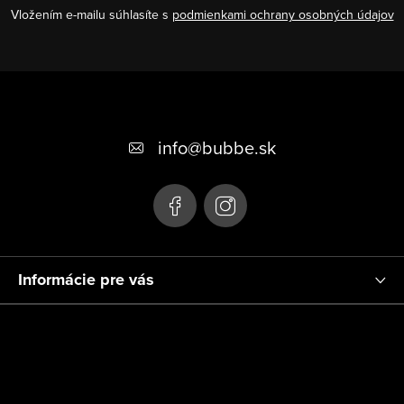
s
Vložením e-mailu súhlasíte s
podmienkami ochrany osobných údajov
u
Z
á
+421 948 623 722, +421 948 760 702
p
info
@
bubbe.sk
ä
t
i
e
Informácie pre vás
Platby