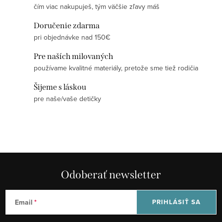
čím viac nakupuješ, tým väčšie zľavy máš
v
l
Doručenie zdarma
á
pri objednávke nad 150€
d
Pre naších milovaných
a
používame kvalitné materiály, pretože sme tiež rodičia
c
i
Šijeme s láskou
e
pre naše/vaše detičky
p
r
v
k
y
Odoberať newsletter
v
ý
p
Email
PRIHLÁSIŤ SA
i