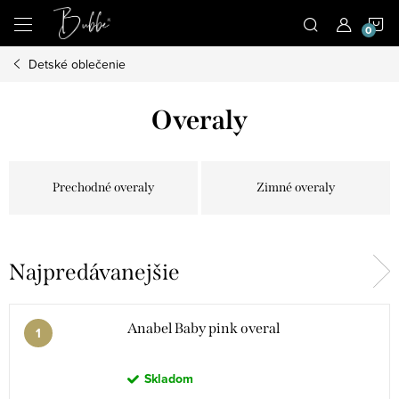
Prejsť
N
na
obsah
Detské oblečenie
K
Overaly
Prechodné overaly
Zimné overaly
Najpredávanejšie
Anabel Baby pink overal
Skladom