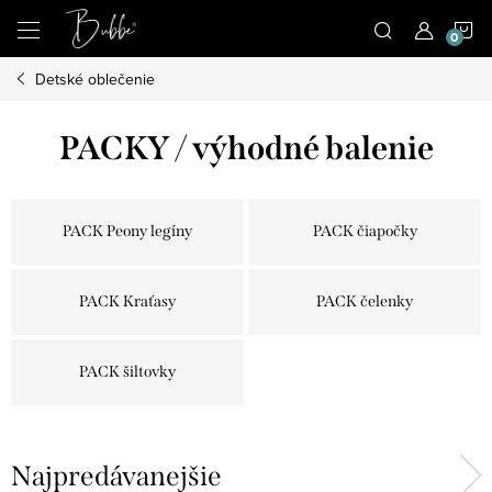
Prejsť
N
na
obsah
Detské oblečenie
K
PACKY / výhodné balenie
PACK Peony legíny
PACK čiapočky
PACK Kraťasy
PACK čelenky
PACK šiltovky
Najpredávanejšie