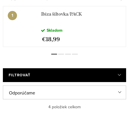
Ibiza šiltovka/PACK
Skladom
€18,99
FILTROVAŤ
R
Odporúčame
a
Najlacnejšie
4
položiek celkom
d
e
Najdrahšie
V
n