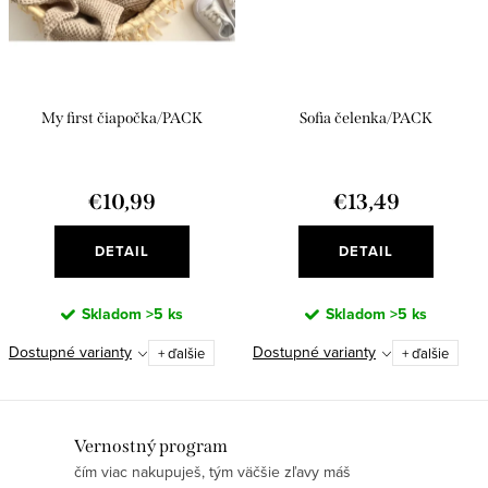
My first čiapočka/PACK
Sofia čelenka/PACK
€10,99
€13,49
DETAIL
DETAIL
Skladom
>5 ks
Skladom
>5 ks
Dostupné varianty
Dostupné varianty
+ ďalšie
+ ďalšie
O
Vernostný program
čím viac nakupuješ, tým väčšie zľavy máš
v