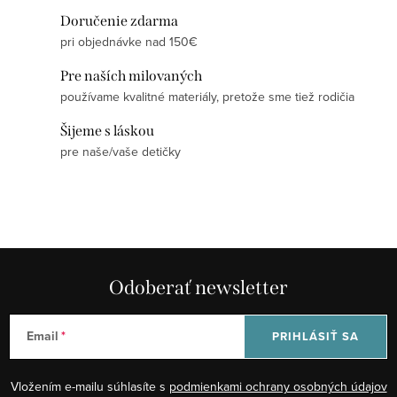
l
Doručenie zdarma
á
pri objednávke nad 150€
d
Pre naších milovaných
a
používame kvalitné materiály, pretože sme tiež rodičia
c
i
Šijeme s láskou
e
pre naše/vaše detičky
p
r
v
k
y
Odoberať newsletter
v
ý
p
Email
PRIHLÁSIŤ SA
i
s
Vložením e-mailu súhlasíte s
podmienkami ochrany osobných údajov