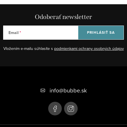
Odoberať newsletter
Email
PRIHLÁSIŤ SA
Vložením e-mailu súhlasíte s
podmienkami ochrany osobných údajov
Z
á
+421 948 623 722, +421 948 760 702
p
info
@
bubbe.sk
ä
t
i
e