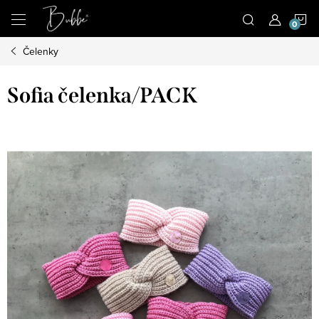
Prejsť
N
na
obsah
Čelenky
K
Sofia čelenka/PACK