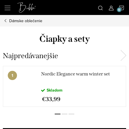
Prejsť
N
na
obsah
Dámske oblečenie
K
Čiapky a sety
Najpredávanejšie
Nordic Elegance warm winter set
Skladom
€33,99