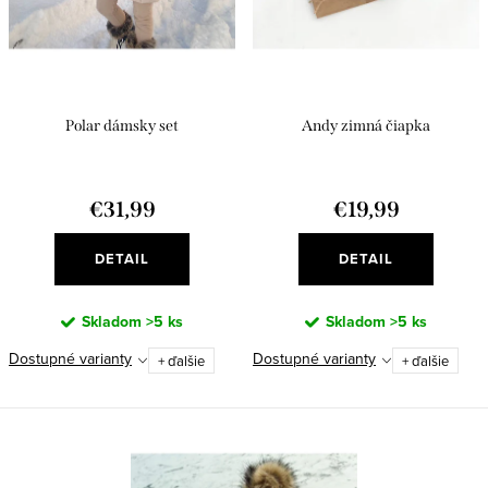
d
k
u
t
k
o
t
v
Polar dámsky set
Andy zimná čiapka
o
v
€31,99
€19,99
DETAIL
DETAIL
Skladom
>5 ks
Skladom
>5 ks
Dostupné varianty
Dostupné varianty
+ ďalšie
+ ďalšie