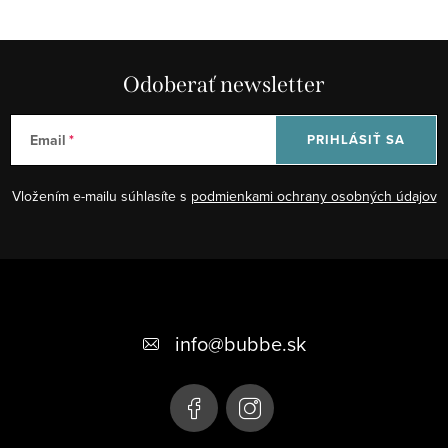
v
k
y
Odoberať newsletter
v
ý
p
Email
PRIHLÁSIŤ SA
i
s
Vložením e-mailu súhlasíte s
podmienkami ochrany osobných údajov
u
Z
á
+421 948 623 722, +421 948 760 702
p
info
@
bubbe.sk
ä
t
i