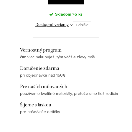
Skladom
>5 ks
Dostupné varianty
+ ďalšie
O
Vernostný program
čím viac nakupuješ, tým väčšie zľavy máš
v
l
Doručenie zdarma
á
pri objednávke nad 150€
d
Pre naších milovaných
a
používame kvalitné materiály, pretože sme tiež rodičia
c
i
Šijeme s láskou
e
pre naše/vaše detičky
p
r