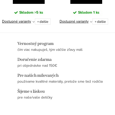
Skladom
>5 ks
Skladom
1 ks
Dostupné varianty
Dostupné varianty
+ ďalšie
+ ďalšie
O
Vernostný program
čím viac nakupuješ, tým väčšie zľavy máš
v
l
Doručenie zdarma
á
pri objednávke nad 150€
d
Pre naších milovaných
a
používame kvalitné materiály, pretože sme tiež rodičia
c
i
Šijeme s láskou
e
pre naše/vaše detičky
p
r