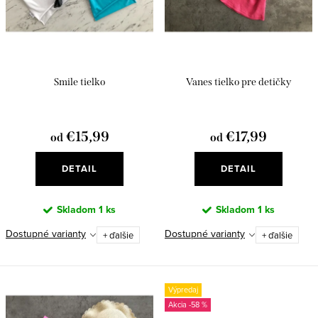
d
k
u
t
k
o
t
v
Smile tielko
Vanes tielko pre detičky
o
v
€15,99
€17,99
od
od
DETAIL
DETAIL
Skladom
1 ks
Skladom
1 ks
Dostupné varianty
Dostupné varianty
+ ďalšie
+ ďalšie
Výpredaj
-58 %