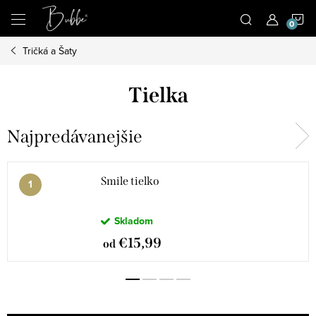
Prejsť
N
na
obsah
Tričká a Šaty
K
Tielka
Najpredávanejšie
Smile tielko
Skladom
€15,99
od