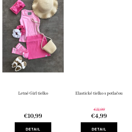
Letné Girl tielko
Elastické tielko s potlačou
€11,99
€10,99
€4,99
DETAIL
DETAIL