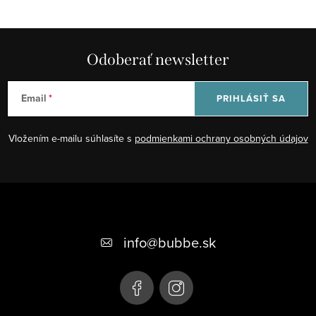
v
k
y
Odoberať newsletter
v
ý
p
Email
PRIHLÁSIŤ SA
i
s
Vložením e-mailu súhlasíte s
podmienkami ochrany osobných údajov
u
Z
á
+421 948 623 722, +421 948 760 702
p
info
@
bubbe.sk
ä
t
i