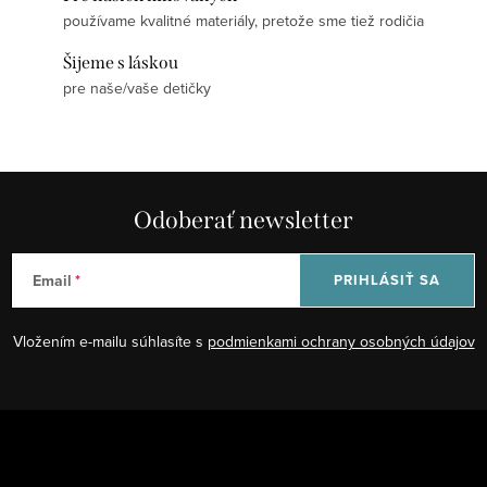
používame kvalitné materiály, pretože sme tiež rodičia
Šijeme s láskou
pre naše/vaše detičky
Odoberať newsletter
Email
PRIHLÁSIŤ SA
Vložením e-mailu súhlasíte s
podmienkami ochrany osobných údajov
Z
á
+421 948 623 722, +421 948 760 702