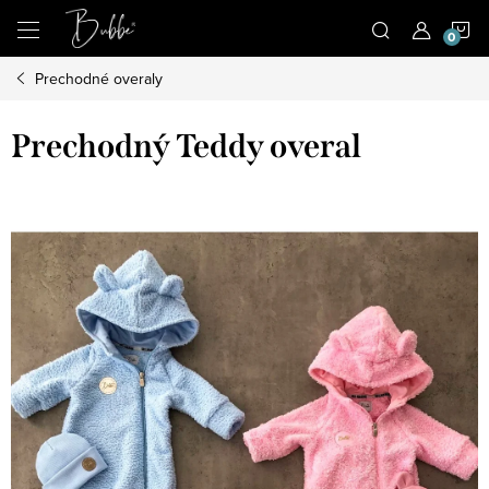
Prejsť
N
na
obsah
Prechodné overaly
K
Prechodný Teddy overal