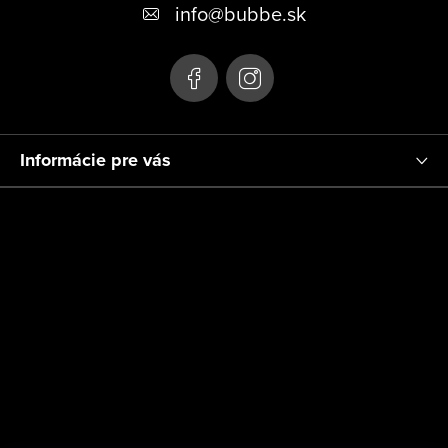
p
info
@
bubbe.sk
ä
t
i
e
Informácie pre vás
Platby