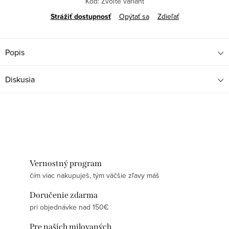
Kód:
Zvoľte variant
Strážiť
Opýtať sa
Zdieľať
Popis
Diskusia
Vernostný program
čím viac nakupuješ, tým väčšie zľavy máš
Doručenie zdarma
pri objednávke nad 150€
Pre naších milovaných