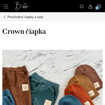
Prejsť
N
na
obsah
Prechodné čiapky a sety
K
Crown čiapka