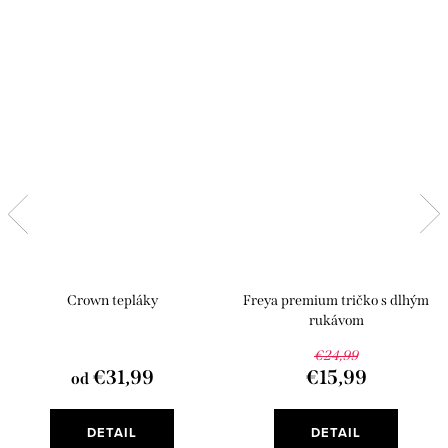
Crown tepláky
Freya premium tričko s dlhým
rukávom
€24,99
€31,99
€15,99
od
DETAIL
DETAIL