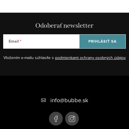
Odoberať newsletter
Email
PRIHLÁSIŤ SA
Vložením e-mailu súhlasíte s
podmienkami ochrany osobných údajov
Z
á
+421 948 623 722, +421 948 760 702
p
info
@
bubbe.sk
ä
t
i