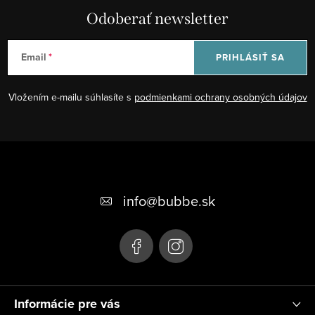
Odoberať newsletter
Email
PRIHLÁSIŤ SA
Vložením e-mailu súhlasíte s
podmienkami ochrany osobných údajov
Z
á
+421 948 623 722, +421 948 760 702
p
info
@
bubbe.sk
ä
t
i
e
Informácie pre vás