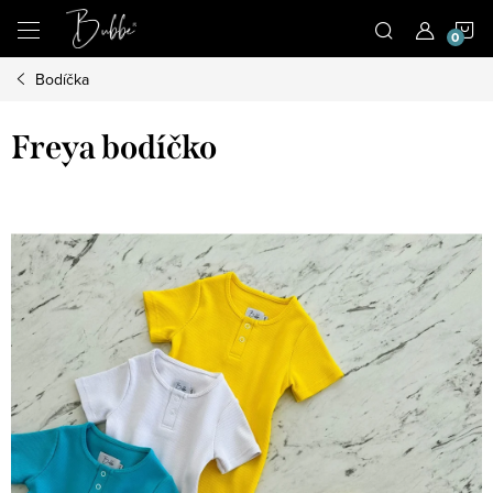
Prejsť
N
na
obsah
Bodíčka
K
Freya bodíčko