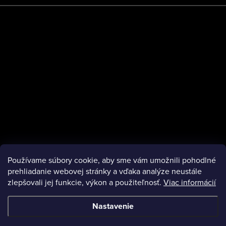
Platby
Používame súbory cookie, aby sme vám umožnili pohodlné
Instagram
prehliadanie webovej stránky a vďaka analýze neustále
zlepšovali jej funkcie, výkon a použiteľnosť.
Viac informácií
Nastavenie