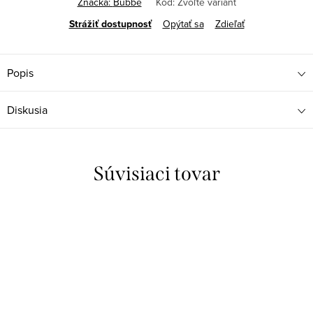
Značka:
Bubbe
Kód:
Zvoľte variant
Strážiť
Opýtať sa
Zdieľať
Popis
Diskusia
Súvisiaci tovar