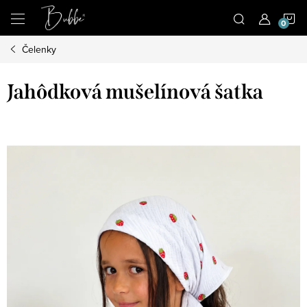
Prejsť
N
na
obsah
Čelenky
K
Jahôdková mušelínová šatka