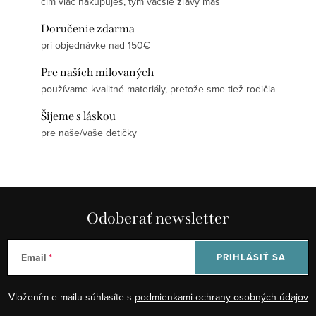
čím viac nakupuješ, tým väčšie zľavy máš
Doručenie zdarma
pri objednávke nad 150€
Pre naších milovaných
používame kvalitné materiály, pretože sme tiež rodičia
Šijeme s láskou
pre naše/vaše detičky
Odoberať newsletter
Email
PRIHLÁSIŤ SA
Vložením e-mailu súhlasíte s
podmienkami ochrany osobných údajov