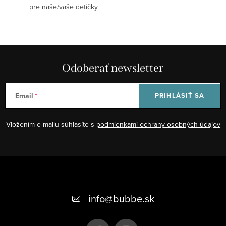
pre naše/vaše detičky
Odoberať newsletter
Email
PRIHLÁSIŤ SA
Vložením e-mailu súhlasíte s
podmienkami ochrany osobných údajov
Z
á
+421 948 623 722, +421 948 760 702
p
info
@
bubbe.sk
ä