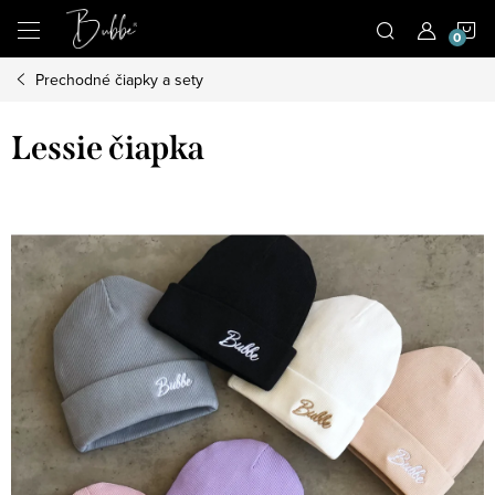
Prejsť
N
na
obsah
Prechodné čiapky a sety
K
Lessie čiapka