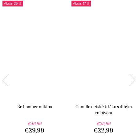
-36 %
-17 %
Be bomber mikina
Camille detské tričko s dlhým
rukávom
€46,99
€25,99
€29,99
€22,99