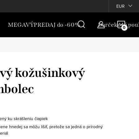
túpenie
Vernostný program
EUR
NÁKU
MEGAVÝPREDAJ do -60%
Darčekové pou
KOŠÍ
vý kožušinkový
mbolec
ený ku skrášleniu čiapiek
iene hnedej sa môžu líšiť, pretože sa jedná o prírodný
eriál