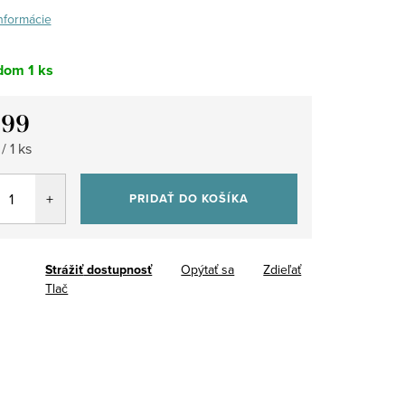
informácie
dom
1 ks
,99
tková
/ 1 ks
PRIDAŤ DO KOŠÍKA
Strážiť
Opýtať sa
Zdieľať
Tlač