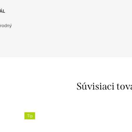
ÁL
írodný
Súvisiaci tov
Tip