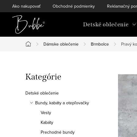
Prejsť
Ako nakupovať
Obchodné podmienky
Reklamačný por
na
obsah
Detské oblečenie
Dámske oblečenie
Brmbolce
Pravý k
Domov
B
Preskočiť
Kategórie
o
kategórie
č
Detské oblečenie
n
Bundy, kabáty a otepľovačky
Vesty
ý
Kabáty
p
Prechodné bundy