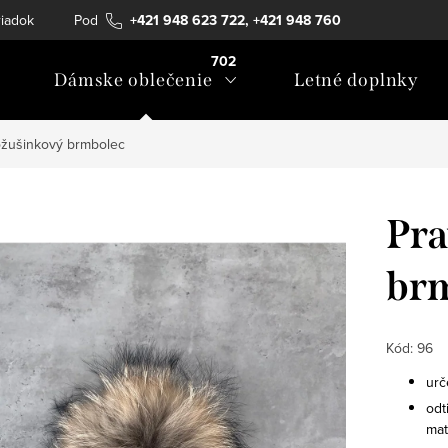
iadok
Podmienky ochrany osobných údajov
+421 948 623 722, +421 948 760
Formulár na ods
702
Dámske oblečenie
Letné doplnky
ožušinkový brmbolec
Pra
br
Kód:
96
urč
odt
mat