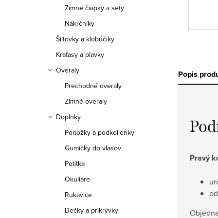
Zimné čiapky a sety
Nákrčníky
Šiltovky a klobúčiky
Kraťasy a plavky
Overaly
Popis prod
Prechodné overaly
Zimné overaly
Doplnky
Pod
Ponožky a podkolienky
Gumičky do vlasov
Pravý k
Potítka
Okuliare
ur
od
Rukavice
Dečky a prikrývky
Objedna