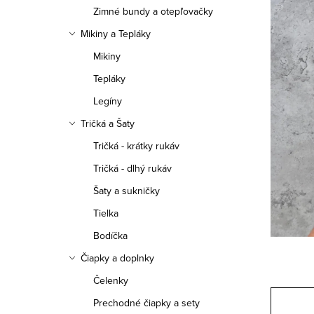
a
Zimné bundy a otepľovačky
n
Mikiny a Tepláky
e
Mikiny
Tepláky
l
Legíny
Tričká a Šaty
Tričká - krátky rukáv
Tričká - dlhý rukáv
Šaty a sukničky
Tielka
Bodíčka
Čiapky a doplnky
Čelenky
Prechodné čiapky a sety