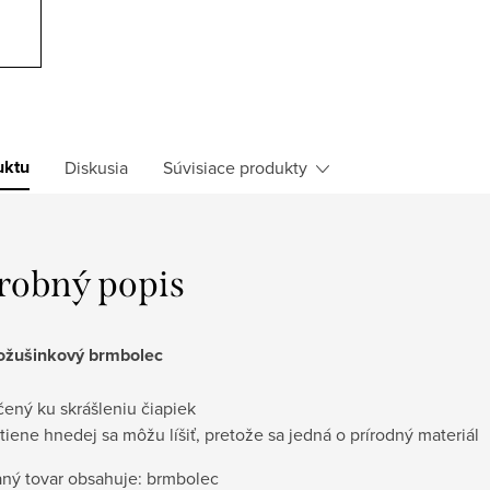
uktu
Diskusia
Súvisiace produkty
robný popis
ožušinkový brmbolec
čený ku skrášleniu čiapiek
tiene hnedej sa môžu líšiť, pretože sa jedná o prírodný materiál
ný tovar obsahuje: brmbolec