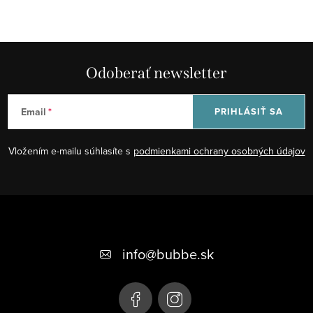
Odoberať newsletter
Email
PRIHLÁSIŤ SA
Vložením e-mailu súhlasíte s
podmienkami ochrany osobných údajov
Z
á
+421 948 623 722, +421 948 760 702
p
info
@
bubbe.sk
ä
t