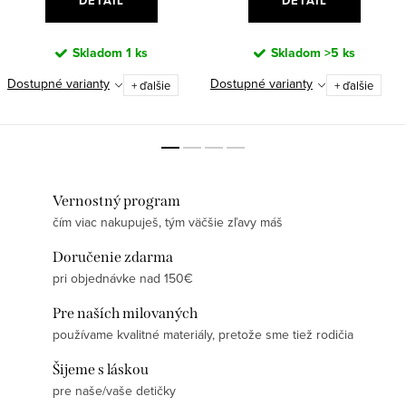
DETAIL
DETAIL
Skladom
1 ks
Skladom
>5 ks
Dostupné varianty
Dostupné varianty
+ ďalšie
+ ďalšie
Vernostný program
čím viac nakupuješ, tým väčšie zľavy máš
Doručenie zdarma
pri objednávke nad 150€
Pre naších milovaných
používame kvalitné materiály, pretože sme tiež rodičia
Šijeme s láskou
pre naše/vaše detičky