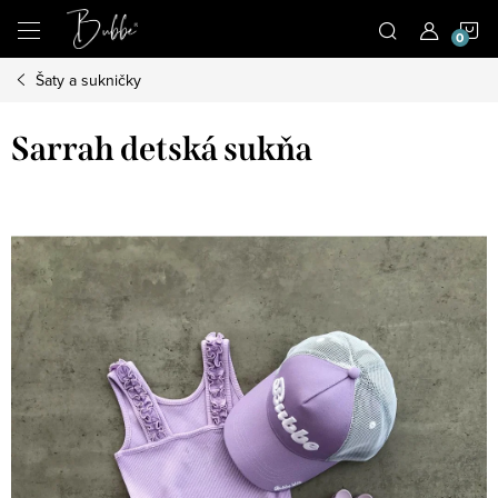
Prejsť
N
na
obsah
Šaty a sukničky
K
Sarrah detská sukňa