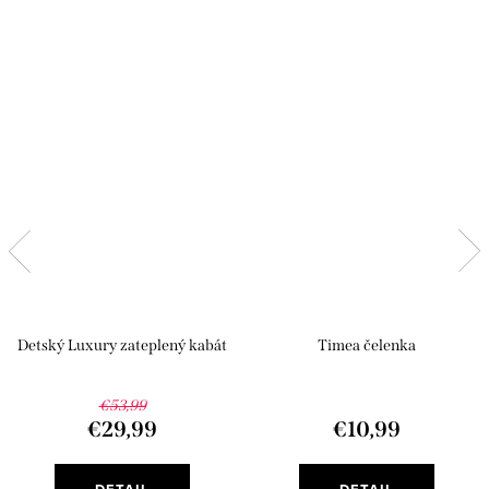
Detský Luxury zateplený kabát
Timea čelenka
€53,99
€29,99
€10,99