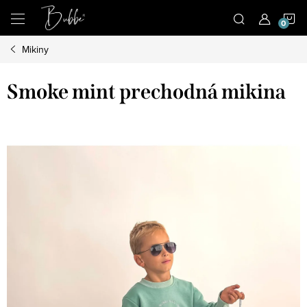
Prejsť
N
na
obsah
Mikiny
K
Smoke mint prechodná mikina