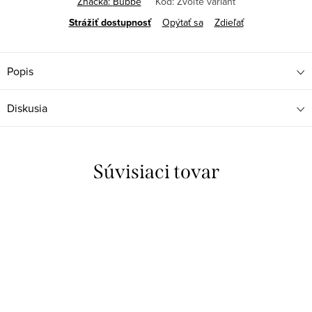
Značka:
Bubbe
Kód:
Zvoľte variant
Strážiť
Opýtať sa
Zdieľať
Popis
Diskusia
Súvisiaci tovar