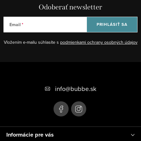
Odoberať newsletter
Email
PRIHLÁSIŤ SA
Vložením e-mailu súhlasíte s
podmienkami ochrany osobných údajov
Z
á
+421 948 623 722, +421 948 760 702
p
info
@
bubbe.sk
ä
t
i
e
Informácie pre vás