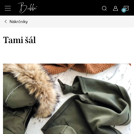
Prejsť
N
na
obsah
Nákrčníky
K
Tami šál