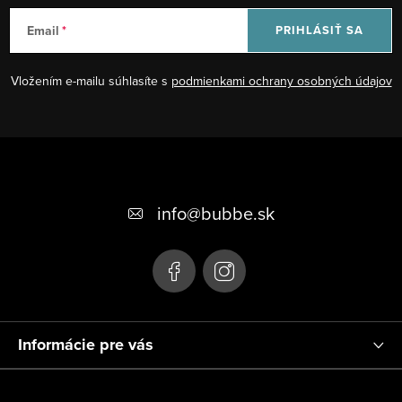
Email
PRIHLÁSIŤ SA
Vložením e-mailu súhlasíte s
podmienkami ochrany osobných údajov
Z
á
+421 948 623 722, +421 948 760 702
p
info
@
bubbe.sk
ä
t
i
e
Informácie pre vás
Platby