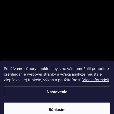
Používame súbory cookie, aby sme vám umožnili pohodlné
Instagram
prehliadanie webovej stránky a vďaka analýze neustále
zlepšovali jej funkcie, výkon a použiteľnosť.
Viac informácií
Nastavenie
Copyright 2026
Bubbe
. Všetky práva vyhradené.
Súhlasím
Vytvoril Shoptet