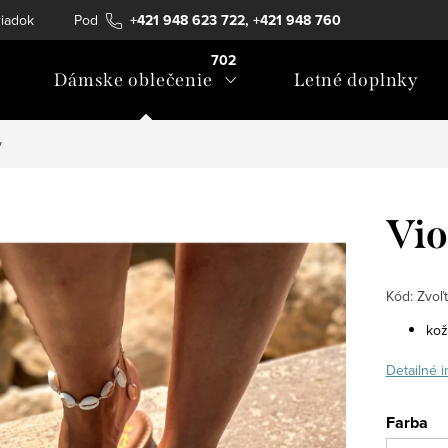
iadok
Podmienky ochrany osobných údajov
+421 948 623 722, +421 948 760
Formulár na ods
702
Dámske oblečenie
Letné doplnky
y
Vio
Kód:
Zvoľt
kož
Detailné 
Farba