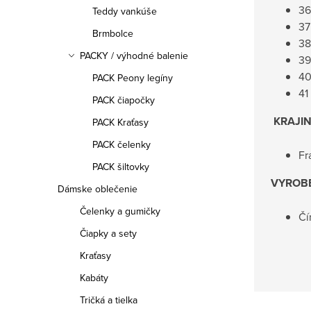
36
Teddy vankúše
37
Brmbolce
38
PACKY / výhodné balenie
39
40
PACK Peony legíny
41
PACK čiapočky
KRAJI
PACK Kraťasy
PACK čelenky
Fr
PACK šiltovky
VYROB
Dámske oblečenie
Čelenky a gumičky
Čí
Čiapky a sety
Kraťasy
Kabáty
Tričká a tielka