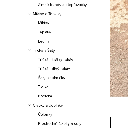
a
Zimné bundy a otepľovačky
n
Mikiny a Tepláky
e
Mikiny
Tepláky
l
Legíny
Tričká a Šaty
Tričká - krátky rukáv
Tričká - dlhý rukáv
Šaty a sukničky
Tielka
Bodíčka
Čiapky a doplnky
Čelenky
Prechodné čiapky a sety