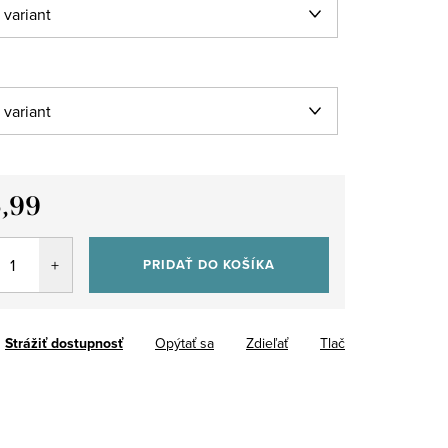
,99
tková
PRIDAŤ DO KOŠÍKA
Strážiť
Opýtať sa
Zdieľať
Tlač