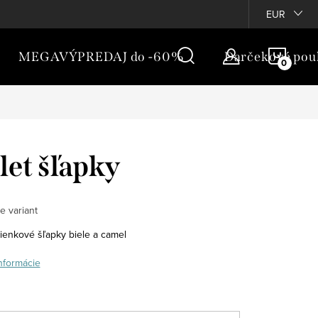
túpenie
Vernostný program
EUR
NÁKU
MEGAVÝPREDAJ do -60%
Darčekové pou
KOŠÍ
let šľapky
e variant
ienkové šľapky biele a camel
informácie