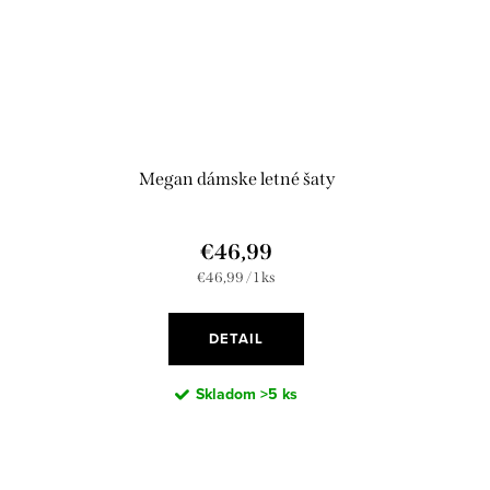
Megan dámske letné šaty
€46,99
Jednotková
€46,99 / 1 ks
cena:
DETAIL
Skladom
>5 ks