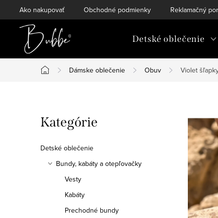
Prejsť
Ako nakupovať
Obchodné podmienky
Reklamačný por
na
obsah
Detské oblečenie
Dámske oblečenie
Obuv
Violet šľapk
Domov
B
Preskočiť
Kategórie
o
kategórie
č
Detské oblečenie
n
Bundy, kabáty a otepľovačky
Vesty
ý
Kabáty
p
Prechodné bundy