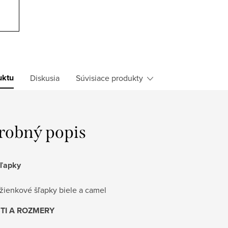
uktu
Diskusia
Súvisiace produkty
robný popis
šľapky
žienkové šľapky biele a camel
TI A ROZMERY