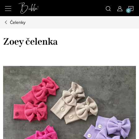
Prejsť
N
na
obsah
Čelenky
K
Zoey čelenka