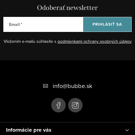
Odoberať newsletter
Email
PRIHLÁSIŤ SA
Vložením e-mailu súhlasíte s
podmienkami ochrany osobných údajov
Z
á
+421 948 623 722, +421 948 760 702
p
info
@
bubbe.sk
ä
t
i
e
Informácie pre vás