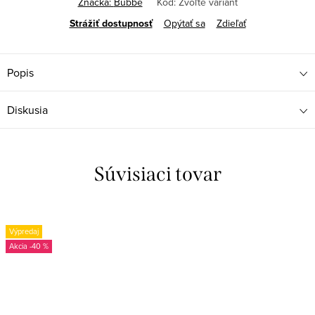
Značka:
Bubbe
Kód:
Zvoľte variant
Strážiť
Opýtať sa
Zdieľať
Popis
Diskusia
Súvisiaci tovar
Výpredaj
-40 %