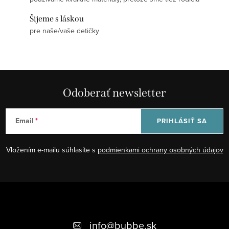
Šijeme s láskou
pre naše/vaše detičky
Odoberať newsletter
Email
PRIHLÁSIŤ SA
Vložením e-mailu súhlasíte s
podmienkami ochrany osobných údajov
Z
á
+421 948 623 722, +421 948 760 702
p
info
@
bubbe.sk