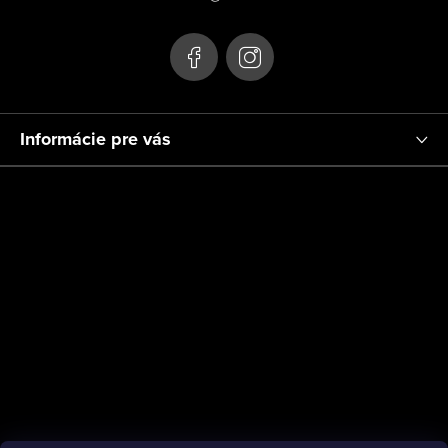
ä
t
i
e
Informácie pre vás
Platby