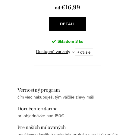
€16,99
od
DETAIL
Skladom
3 ks
Dostupné varianty
+ ďalšie
Vernostný program
čím viac nakupuješ, tým väčšie zľavy máš
Doručenie zdarma
pri objednávke nad 150€
Pre naších milovaných
používame kvalitné materiály, pretože sme tiež rodičia