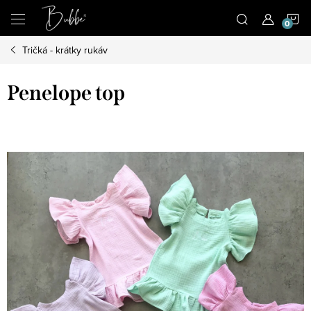
Prejsť
N
na
obsah
Tričká - krátky rukáv
K
Penelope top