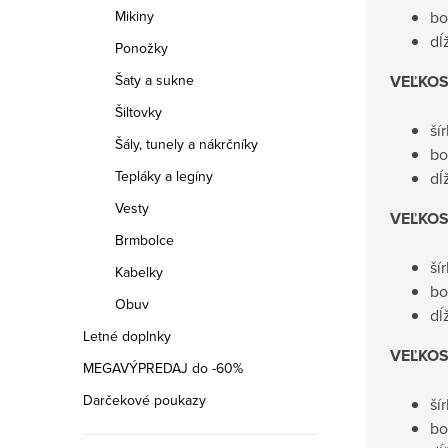
bo
Mikiny
dĺ
Ponožky
VEĽKOS
Šaty a sukne
Šiltovky
ší
Šály, tunely a nákrčníky
bo
Tepláky a legíny
dĺ
Vesty
VEĽKOS
Brmbolce
ší
Kabelky
bo
Obuv
dĺ
Letné doplnky
VEĽKOS
MEGAVÝPREDAJ do -60%
Darčekové poukazy
ší
bo