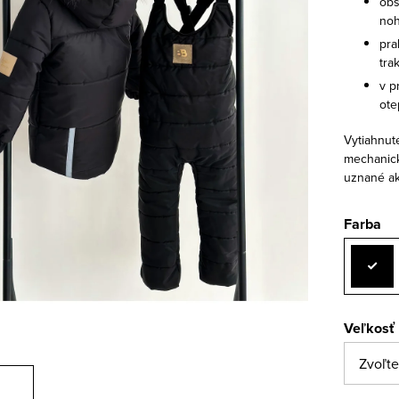
obs
noh
pra
tra
v p
ote
Vytiahnuté
mechanic
uznané ak
Farba
Veľkosť