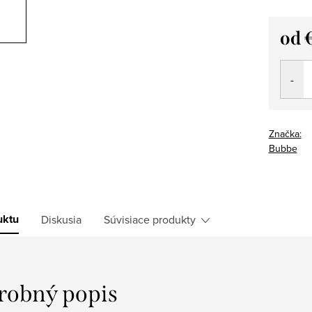
od
Jedno
cena:
Značka:
Bubbe
uktu
Diskusia
Súvisiace produkty
robný popis