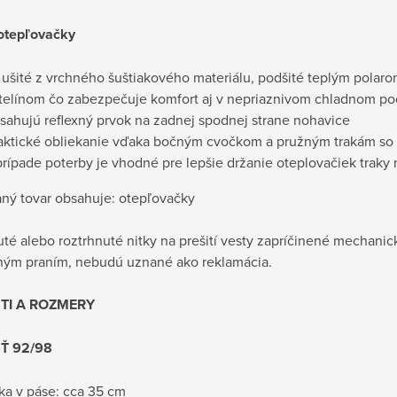
otepľovačky
 ušité z vrchného šuštiakového materiálu, podšité teplým polaro
telínom čo zabezpečuje komfort aj v nepriaznivom chladnom po
sahujú reflexný prvok na zadnej spodnej strane nohavice
aktické obliekanie vďaka bočným cvočkom a pružným trakám so
prípade poterby je vhodné pre lepšie držanie oteplovačiek traky n
ný tovar obsahuje: otepľovačky
uté alebo roztrhnuté nitky na prešití vesty zapríčinené mechan
ým praním, nebudú uznané ako reklamácia.
TI A ROZMERY
Ť 92/98
rka v páse: cca 35 cm