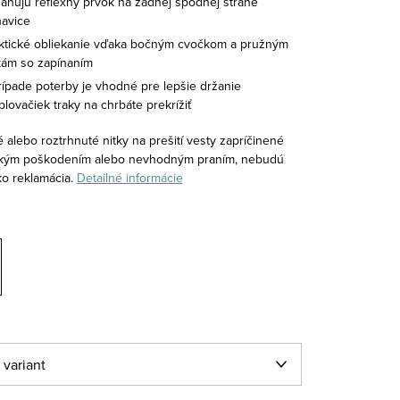
ahujú reflexný prvok na zadnej spodnej strane
avice
ktické obliekanie vďaka bočným cvočkom a pružným
kám so zapínaním
rípade poterby je vhodné pre lepšie držanie
plovačiek traky na chrbáte prekrížiť
 alebo roztrhnuté nitky na prešití vesty zapríčinené
kým poškodením alebo nevhodným praním, nebudú
o reklamácia.
Detailné informácie