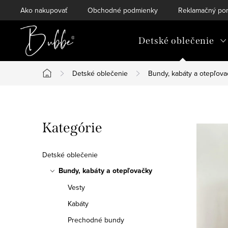
Prejsť
Ako nakupovať
Obchodné podmienky
Reklamačný por
na
obsah
Detské oblečenie
Detské oblečenie
Bundy, kabáty a otepľova
Domov
B
Preskočiť
Kategórie
o
kategórie
č
Detské oblečenie
n
Bundy, kabáty a otepľovačky
Vesty
ý
Kabáty
p
Prechodné bundy