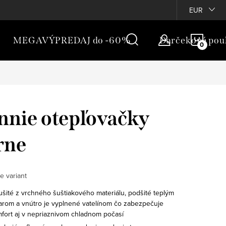
túpenie
Vernostný program
EUR
NÁKU
MEGAVÝPREDAJ do -60%
Darčekové pou
KOŠÍ
nie otepľovačky
rne
e variant
ušité z vrchného šuštiakového materiálu, podšité teplým
arom a vnútro je vyplnené vatelínom čo zabezpečuje
fort aj v nepriaznivom chladnom počasí