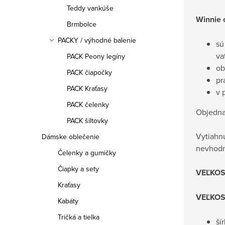
Teddy vankúše
Winnie 
Brmbolce
PACKY / výhodné balenie
sú
va
PACK Peony legíny
ob
PACK čiapočky
pr
PACK Kraťasy
v 
PACK čelenky
Objedna
PACK šiltovky
Vytiahn
Dámske oblečenie
nevhodn
Čelenky a gumičky
Čiapky a sety
VEĽKOS
Kraťasy
VEĽKOS
Kabáty
Tričká a tielka
ší