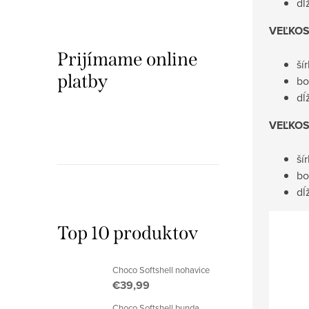
dĺ
VEĽKOS
Prijímame online
ší
platby
bo
dĺ
VEĽKOS
ší
bo
dĺ
Top 10 produktov
Choco Softshell nohavice
€39,99
Choco Softshell bunda