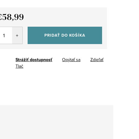
€58,99
tková
PRIDAŤ DO KOŠÍKA
Strážiť
Opýtať sa
Zdieľať
Tlač