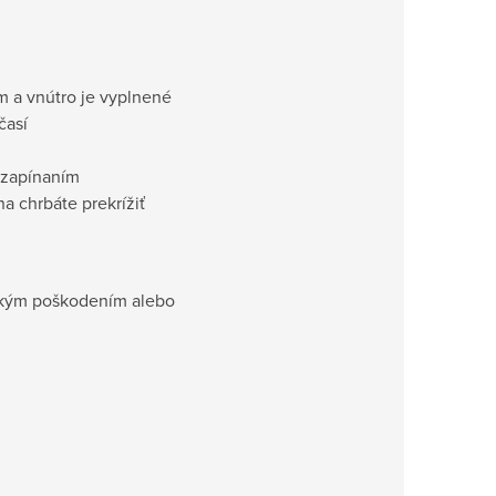
m a vnútro je vyplnené
časí
 zapínaním
a chrbáte prekrížiť
ickým poškodením alebo