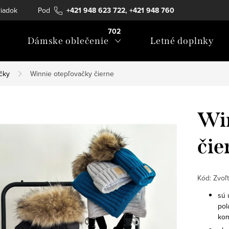
iadok
Podmienky ochrany osobných údajov
+421 948 623 722, +421 948 760
Formulár na ods
702
Dámske oblečenie
Letné doplnky
čky
Winnie otepľovačky čierne
Win
čie
Kód:
Zvoľt
sú 
pol
kom