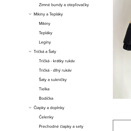
a
Zimné bundy a otepľovačky
n
Mikiny a Tepláky
e
Mikiny
Tepláky
l
Legíny
Tričká a Šaty
Tričká - krátky rukáv
Tričká - dlhý rukáv
Šaty a sukničky
Tielka
Bodíčka
Čiapky a doplnky
Čelenky
Prechodné čiapky a sety