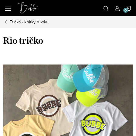
Prejsť
N
na
obsah
Tričká - krátky rukáv
K
Rio tričko