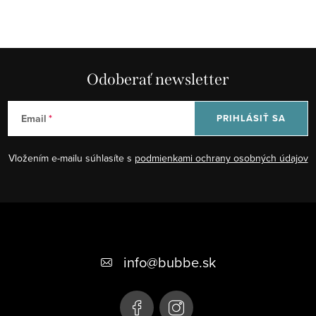
Odoberať newsletter
Email
PRIHLÁSIŤ SA
Vložením e-mailu súhlasíte s
podmienkami ochrany osobných údajov
Z
á
+421 948 623 722, +421 948 760 702
p
info
@
bubbe.sk
ä
t