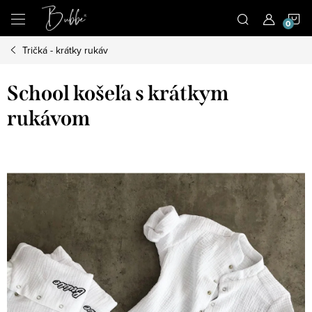
Prejsť
N
na
obsah
Tričká - krátky rukáv
K
School košeľa s krátkym
rukávom