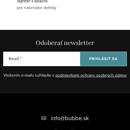
Šijeme s láskou
pre naše/vaše detičky
Odoberať newsletter
Email
PRIHLÁSIŤ SA
Vložením e-mailu súhlasíte s
podmienkami ochrany osobných údajov
Z
á
+421 948 623 722, +421 948 760 702
p
info
@
bubbe.sk
ä