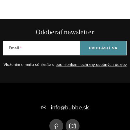
Odoberať newsletter
Email
PRIHLÁSIŤ SA
Vložením e-mailu súhlasíte s
podmienkami ochrany osobných údajov
Z
á
+421 948 623 722, +421 948 760 702
p
info
@
bubbe.sk
ä
t