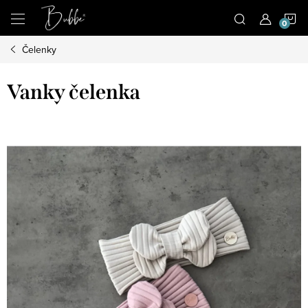
Prejsť
N
na
obsah
Čelenky
K
Vanky čelenka