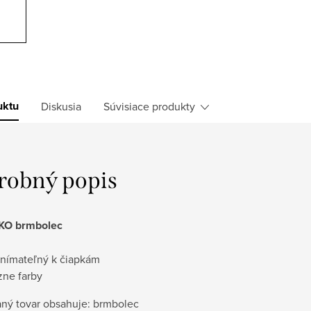
uktu
Diskusia
Súvisiace produkty
robný popis
EKO brmbolec
nímateľný k čiapkám
zne farby
ný tovar obsahuje: brmbolec