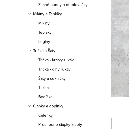
a
Zimné bundy a otepľovačky
n
Mikiny a Tepláky
e
Mikiny
Tepláky
l
Legíny
Tričká a Šaty
Tričká - krátky rukáv
Tričká - dlhý rukáv
Šaty a sukničky
Tielka
Bodíčka
Čiapky a doplnky
Čelenky
Prechodné čiapky a sety