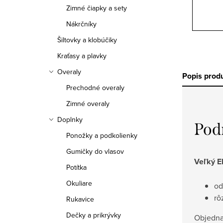
Zimné čiapky a sety
Nákrčníky
Šiltovky a klobúčiky
Kraťasy a plavky
Overaly
Popis prod
Prechodné overaly
Zimné overaly
Doplnky
Pod
Ponožky a podkolienky
Gumičky do vlasov
Veľký 
Potítka
Okuliare
od
rô
Rukavice
Dečky a prikrývky
Objedna