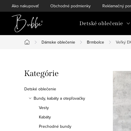
Prejsť
Ako nakupovať
Obchodné podmienky
Reklamačný por
na
obsah
Detské oblečenie
Dámske oblečenie
Brmbolce
Veľký E
Domov
B
Preskočiť
Kategórie
o
kategórie
č
Detské oblečenie
n
Bundy, kabáty a otepľovačky
Vesty
ý
Kabáty
p
Prechodné bundy