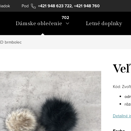
iadok
Podmienky ochrany osobných údajov
+421 948 623 722, +421 948 760
Formulár na ods
702
Dámske oblečenie
Letné doplnky
KO brmbolec
Ve
Kód:
Zvoľt
odn
rôz
Detailné 