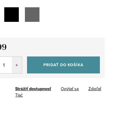
99
tková
PRIDAŤ DO KOŠÍKA
Strážiť
Opýtať sa
Zdieľať
Tlač