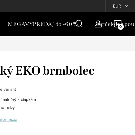
túpenie
Vernostný program
EUR
NÁKU
MEGAVÝPREDAJ do -60%
Darčekové pou
KOŠÍ
ľký EKO brmbolec
e variant
ímateľný k čiapkám
ne farby
informácie