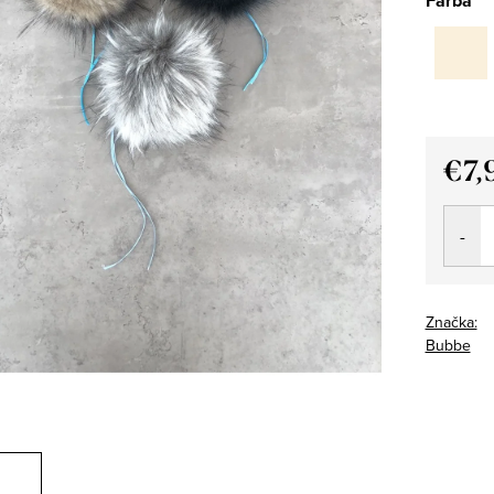
Farba
€7,
Jedno
cena:
Značka:
Bubbe